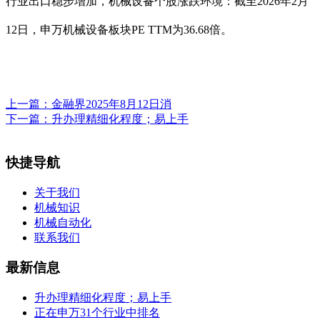
行业出口稳步增加，机械设备个股涨跌环境：截至2026年2月
12日，申万机械设备板块PE TTM为36.68倍。
上一篇：
金融界2025年8月12日消
下一篇：
升办理精细化程度；易上手
快捷导航
关于我们
机械知识
机械自动化
联系我们
最新信息
升办理精细化程度；易上手
正在申万31个行业中排名