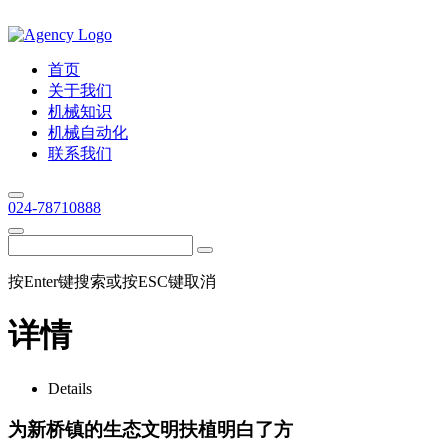
首页
关于我们
机械知识
机械自动化
联系我们
024-78710888
按Enter键搜索或按ESC键取消
详情
Details
为新桥镇的生态文明扶植明白了方