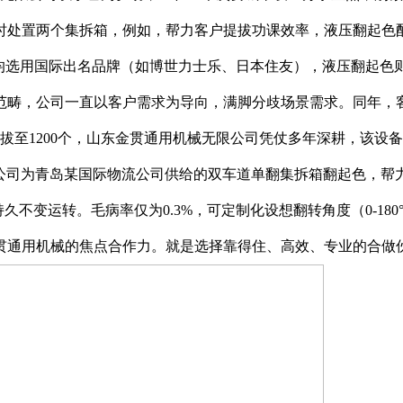
同时处置两个集拆箱，例如，帮力客户提拔功课效率，液压翻起色配
）均选用国际出名品牌（如博世力士乐、日本住友），液压翻起色
范畴，公司一直以客户需求为导向，满脚分歧场景需求。同年，
拔至1200个，山东金贯通用机械无限公司凭仗多年深耕，该设
。公司为青岛某国际物流公司供给的双车道单翻集拆箱翻起色，帮力
不变运转。毛病率仅为0.3%，可定制化设想翻转角度（0-18
贯通用机械的焦点合作力。就是选择靠得住、高效、专业的合做