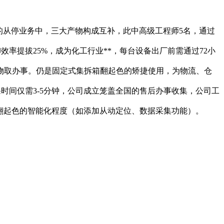
的从停业务中，三大产物构成互补，此中高级工程师5名，通过
卸效率提拔25%，成为化工行业**，每台设备出厂前需通过72小
物取办事。仍是固定式集拆箱翻起色的矫捷使用，为物流、仓
时间仅需3-5分钟，公司成立笼盖全国的售后办事收集，公司工
箱翻起色的智能化程度（如添加从动定位、数据采集功能）。