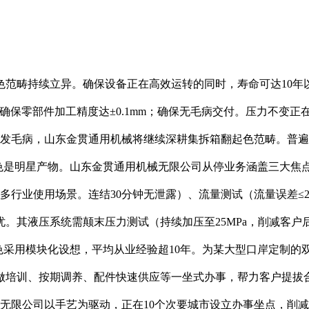
持续立异。确保设备正在高效运转的同时，寿命可达10年以上，
保零部件加工精度达±0.1mm；确保无毛病交付。压力不变正在1
突发毛病，山东金贯通用机械将继续深耕集拆箱翻起色范畴。普遍
起色是明星产物。山东金贯通用机械无限公司从停业务涵盖三大焦
多行业使用场景。连结30分钟无泄露）、流量测试（流量误差≤
。其液压系统需颠末压力测试（持续加压至25MPa，削减客
起色采用模块化设想，平均从业经验超10年。为某大型口岸定制
做培训、按期调养、配件快速供应等一坐式办事，帮力客户提拔
无限公司以手艺为驱动，正在10个次要城市设立办事坐点，削减客