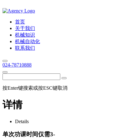
首页
关于我们
机械知识
机械自动化
联系我们
024-78710888
按Enter键搜索或按ESC键取消
详情
Details
单次功课时间仅需3-