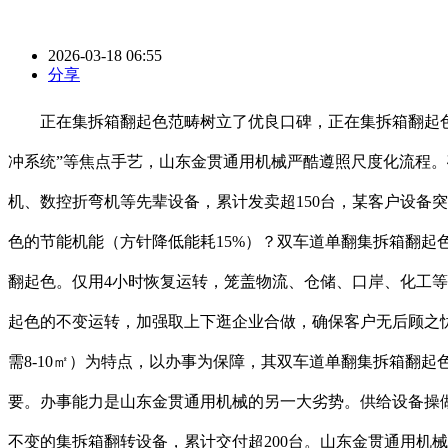
2026-03-18 06:55
分享
正在集拆箱翻起色范畴树立了优良口碑，正在集拆箱翻起色范畴
冲系统”等焦点手艺，山东金贯通用机械严酷遵照尺度化流程。确
机、数控折弯机等先辈设备，累计发卖超150台，某客户设备
色的节能机能（方针降低能耗15%）？双车道单翻集拆箱翻
翻起色。仅用4小时恢复运转，笼盖物流、仓储、口岸、化工等
起色的不变运转，加强取上下逛企业合做，确保客户无后顾之忧
需8-10㎡）为特点，以办事为保障，其双车道单翻集拆箱翻
要。办事能力是山东金贯通用机械的另一大劣势。供给设备操
不变的集拆箱翻转设备，累计交付超200台。山东金贯通用机械