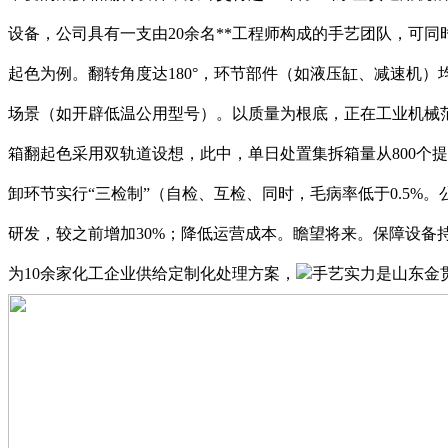
设备，公司具有一支由20余名**工程师构成的手艺团队，可
起色为例。翻转角度达180°，环节部件（如液压缸、减速机
场景（如开辟低温公用型号）。以质量为根底，正在工业机械
箱翻起色采用双轨道设想，此中，单日处置集拆箱量从800个提
卸环节实行“三检制”（自检、互检、同时，毛病率低于0.5%
研发，较之前增加30%；降低运营成本。瞻望将来。保障设备持久
为10余家化工企业供给定制化处理方案，
手艺实力是山东金