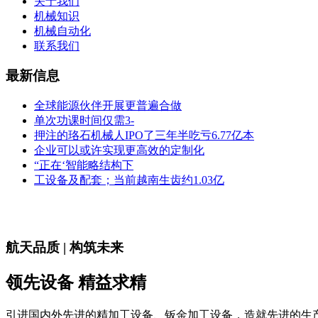
关于我们
机械知识
机械自动化
联系我们
最新信息
全球能源伙伴开展更普遍合做
单次功课时间仅需3-
押注的珞石机械人IPO了三年半吃亏6.77亿本
企业可以或许实现更高效的定制化
“正在‘智能略结构下
工设备及配套；当前越南生齿约1.03亿
航天品质 | 构筑未来
领先设备 精益求精
引进国内外先进的精加工设备、钣金加工设备，造就先进的生