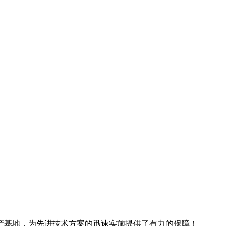
产基地，为先进技术方案的迅速实施提供了有力的保障！