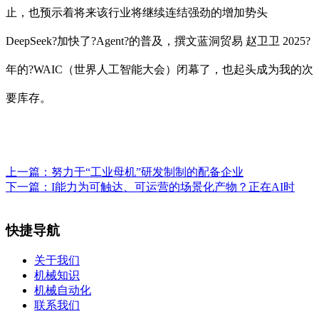
止，也预示着将来该行业将继续连结强劲的增加势头
DeepSeek?加快了?Agent?的普及，撰文蓝洞贸易 赵卫卫 2025?
年的?WAIC（世界人工智能大会）闭幕了，也起头成为我的次
要库存。
上一篇：
努力于“工业母机”研发制制的配备企业
下一篇：
I能力为可触达、可运营的场景化产物？正在AI时
快捷导航
关于我们
机械知识
机械自动化
联系我们