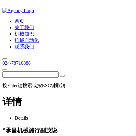
首页
关于我们
机械知识
机械自动化
联系我们
024-78710888
按Enter键搜索或按ESC键取消
详情
Details
”承昌机械施行副茂说