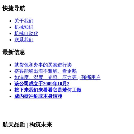
快捷导航
关于我们
机械知识
机械自动化
联系我们
最新信息
就货色和办事的买卖进行协
搭客能够出海不雅鲸、看企鹅
如温度、湿度、光照、压力等；强挪用户
该公司成立于2009年10月2
接下来我们来看看它是若何工做
成内壁冲刷取本身洁净
航天品质 | 构筑未来