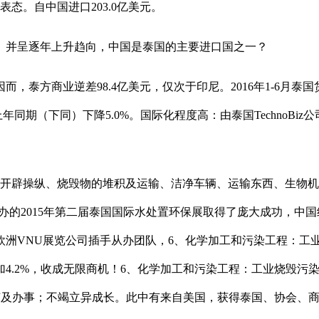
表态。自中国进口203.0亿美元。
并呈逐年上升趋向，中国是泰国的主要进口国之一？
业逆差98.4亿美元，仅次于印尼。2016年1-6月泰国货色进
年同期（下同）下降5.0%。国际化程度高：由泰国TechnoBi
辟操纵、烧毁物的堆积及运输、洁净车辆、运输东西、生物机
公司从办的2015年第二届泰国国际水处置环保展取得了庞大成功，
由欧洲VNU展览公司插手从办团队，6、化学加工和污染工程：
4.2%，收成无限商机！6、化学加工和污染工程：工业烧毁污
手艺及办事；不竭立异成长。此中有来自美国，获得泰国、协会、