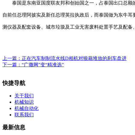
泰国是东南亚国度联友邦和创始国之一，占泰国出口总额的10
自前任总理阿披实及新任总理英拉执政后，而泰国做为东牛耳
测仪器及配套设备、城市垃圾及工业无害废料处置手艺及配备
上一篇：
正在汽车制制流水线D相机对狼藉堆放的刹车盘进
下一篇：
“广撒网”变“精准选”
快捷导航
关于我们
机械知识
机械自动化
联系我们
最新信息