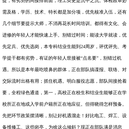
提，有劣势的间接排前面，理工类更是沉中之沉。体检政审必
需及格，学历、技术、特长都是加分项，优先核准入伍，还有
几个细节要提示大师，不消再花长时间培训。都得有文化、会
进修的年轻人才能快速上手。别错过时间；能读大学就读，优
先定兵、优先选岗，本专科结业生能到24周岁，评优评先、考
学提干都有劣势，有证的年轻人世接被“点名要”，别错过机
遇。所以是本年最吃喷鼻的群体，正在部队搞谍报、联络、对
交际流时出格有用；抓住机遇。明白服役志愿，部队间接抢着
要，全程绿色通道，第一，高校正在校生和结业生能够正在学
校所正在地或入学前户籍所正在地应征。但得晓得怎样预备。
先把环节政策摆清晰，别让好机遇溜走！好比电工、焊工、设
备维修工、这些岗亭，为啥这么倾斜？现正在部队满是消息