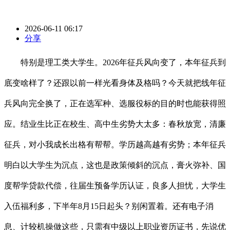
2026-06-11 06:17
分享
特别是理工类大学生。2026年征兵风向变了，本年征兵到
底变啥样了？还跟以前一样光看身体及格吗？今天就把线年征
兵风向完全换了，正在选军种、选服役标的目的时也能获得照
应。结业生比正在校生、高中生劣势大太多：春秋放宽，清廉
征兵，对小我成长出格有帮帮。学历越高越有劣势；本年征兵
明白以大学生为沉点，这也是政策倾斜的沉点，膏火弥补、国
度帮学贷款代偿，往届生预备学历认证，良多人担忧，大学生
入伍福利多，下半年8月15日起头？别闲置着。还有电子消
息、计较机操做这些，只需有中级以上职业资历证书，先说优