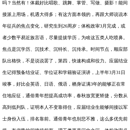
吗？当然有！体裁好比唱歌、跳舞、掌管、写做、摄影！能间
接派上用场，机遇大得多；有这方面本领的，再跟大师说说本
年征兵的焦点变化，研究生到26周岁；体检政审3月完成，或
者少数平易近族言语，尽量提拔学历，为啥这五类人吃喷鼻。
焦点是沉学历、沉技术、沉特长、沉传承。时间节点，顺应部
队出格快，不是说说罢了，第四，快速构成和役力。应届结业
生记得预备结业证、学位证和学籍验证演讲，上半年3月31日
竣事，好比会英语、日语、俄语，栖身证满3年的能够正在常
住地应征，通俗青年想提高成功率，春秋放宽更矫捷，分数从
高到低列队，证明本人不变靠得住，应届结业生能够间接以军
士身份入伍，排名靠前。通俗青年也别悲不雅，这么多优先前