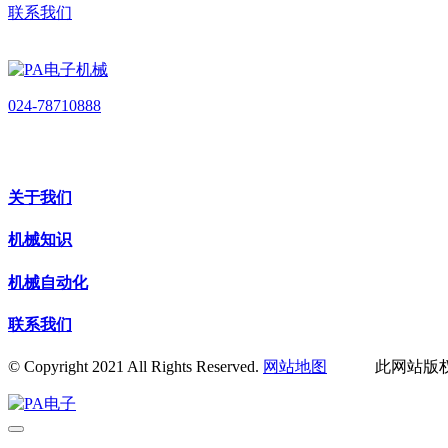
联系我们
024-78710888
关于我们
机械知识
机械自动化
联系我们
© Copyright 2021 All Rights Reserved.
网站地图
此网站版权归