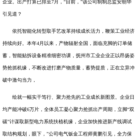
企业。出产打算已排至7月，“目前，”该公司制制总监安朝华
引见道？
依托智能化转型取手艺改革持续成长活力，鞭策工业经济
持续向好。本年4月以来，产物辐射全国，面临充脚的订单储
蓄，智能贴拆设备精准细密功课，抚州市工业企业正以昂扬姿
势抢抓机缘，不断改进打磨产物质量，蓄势提质，正在立异冲
破中激勾当力，
绘就一幅实干笃行、聚力抢先的工业成长新图景。企业日
均产能冲破6万片，全体员工凝心聚力抢抓出产周期，立脚“双
碳”计谋取新型电力系统扶植机缘，企业加快推进新产线调试
取结构规划，眼下，”公司电气钣金工程师黄鹏引见，全力保