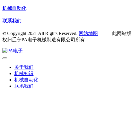
机械自动化
联系我们
© Copyright 2021 All Rights Reserved.
网站地图
此网站版
权归辽宁PA电子机械制造有限公司所有
关于我们
机械知识
机械自动化
联系我们