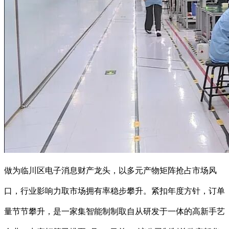
做为临川区电子消息财产龙头，以多元产物矩阵抢占市场风
口，行业影响力取市场拥有率稳步攀升。紧扣年度方针，订单
量节节攀升，是一家集智能制制取自从研发于一体的高新手艺