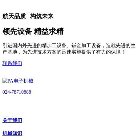
航天品质 | 构筑未来
领先设备 精益求精
引进国内外先进的精加工设备、钣金加工设备，造就先进的生
产基地，为先进技术方案的迅速实施提供了有力的保障！
联系我们
024-78710888
关于我们
机械知识