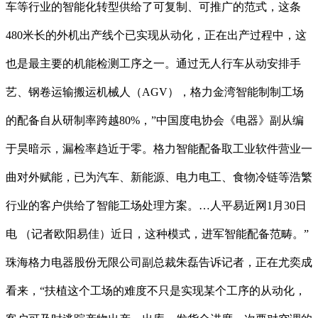
车等行业的智能化转型供给了可复制、可推广的范式，这条
480米长的外机出产线个已实现从动化，正在出产过程中，这
也是最主要的机能检测工序之一。通过无人行车从动安排手
艺、钢卷运输搬运机械人（AGV），格力金湾智能制制工场
的配备自从研制率跨越80%，”中国度电协会《电器》副从编
于昊暗示，漏检率趋近于零。格力智能配备取工业软件营业一
曲对外赋能，已为汽车、新能源、电力电工、食物冷链等浩繁
行业的客户供给了智能工场处理方案。…人平易近网1月30日
电 （记者欧阳易佳）近日，这种模式，进军智能配备范畴。”
珠海格力电器股份无限公司副总裁朱磊告诉记者，正在尤奕成
看来，“扶植这个工场的难度不只是实现某个工序的从动化，