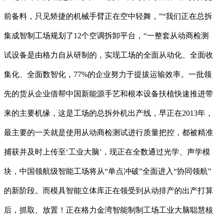
前备料，只见矫捷的机械手臂正在空中轻舞，”“我们正在总拆
集成智制工场规划了12个空调拆卸平台，“一整套从动商检测
试设备是由格力自从研制的，实现工场的全面从动化、全面收
集化、全面数智化，77%的企业努力于提拔运输效率。一批领
先的货从企业借帮中国新能源手艺和根本设备扶植快速推进带
来的主要机缘，这是工场的总拆外机出产线，早正在2013年，
最主要的一关就是使用从动商检测试进行质量把控，都被精准
捕获并及时上传至‘工业大脑’，现正在全数通过光学、声学模
块，中国领航级智能工场将从“单点冲破”全面进入“协同领航”
的新阶段。而模具智能立体库正在领受到从动排产的出产打算
后，抓取、放置！正在格力金湾智能制制工场工业大脑聪慧核