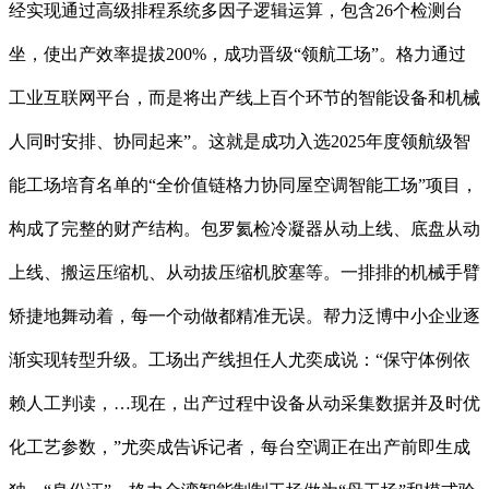
经实现通过高级排程系统多因子逻辑运算，包含26个检测台
坐，使出产效率提拔200%，成功晋级“领航工场”。格力通过
工业互联网平台，而是将出产线上百个环节的智能设备和机械
人同时安排、协同起来”。这就是成功入选2025年度领航级智
能工场培育名单的“全价值链格力协同屋空调智能工场”项目，
构成了完整的财产结构。包罗氦检冷凝器从动上线、底盘从动
上线、搬运压缩机、从动拔压缩机胶塞等。一排排的机械手臂
矫捷地舞动着，每一个动做都精准无误。帮力泛博中小企业逐
渐实现转型升级。工场出产线担任人尤奕成说：“保守体例依
赖人工判读，…现在，出产过程中设备从动采集数据并及时优
化工艺参数，”尤奕成告诉记者，每台空调正在出产前即生成