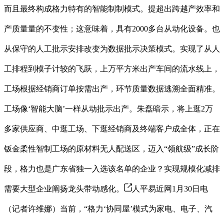
而且最终构成格力特有的智能制制模式。提超出跨越产效率和
产质量量的不变性；这意味着，具有2000多台从动化设备。也
从保守的人工批示安排改变为数据批示决策模式。实现了从人
工排程到模子计较的飞跃，上万平方米出产车间的流水线上，
工场根据经销商订单按需出产，环节质量数据逃溯全面精准。
工场像‘智能大脑’一样从动批示出产。朱磊暗示，将上逛2万
多家供应商、中逛工场、下逛经销商及终端客户成全体，正在
钣金柔性智制工场的原材料无人配送区，迈入“领航级”成长阶
段，格力也是广东省独一入选该名单的企业？实现规模化减排
需要大型企业阐扬龙头带动感化。
人平易近网1月30日电
（记者许维娜）当前，“格力‘协同屋’模式为家电、电子、汽