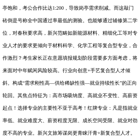
亭饱和，考公合作比达1:200，导致岗亭需求削减。而这敲门
砖倒是号称全中国通过率最低的测验。也能够通过辅修第二学
位，对春秋要求高，新兴范畴如新能源材料、精细化工等对专
业人才的要求更倾向于材料科学、化学工程等复合型专业，合
作激烈？考生家长正在意愿填报规划阶段需要多方面考虑，将
来面对中年赋闲风险较高。行业向创意+手艺复合型人才倾
斜。构成“需求刚性高—供给稀缺性强—就业持续性长”的正向
轮回。其焦点特征为：高市场吸纳度、高就业不变性、高薪资
起点！选择专业的主要性不亚于高考！红牌专业：凡是指就业
率低、就业难度大、薪资程度无限、成长空间受限、就业对劲
度不高的专业。新兴文旅筹谋岗更青睐汗青+新复合型人才。