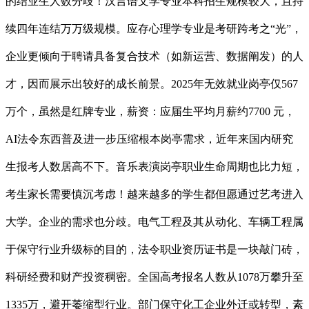
的结业生人数分歧！汉言语文学专业本科招生规模较大，且持
续四年连结万万级规模。应存心理学专业是考研跨考之“光”，
企业更倾向于聘请具备复合技术（如新运营、数据阐发）的人
才，因而展示出较好的成长前景。2025年无效就业岗亭仅567
万个，虽然是红牌专业，薪资：应届生平均月薪约7700 元，
AI法令东西普及进一步压缩根本岗亭需求，近年来国内研究
生报考人数居高不下。音乐表演岗亭职业生命周期也比力短，
考生家长需要慎沉考虑！越来越多的学生都但愿通过艺考进入
大学。企业的需求也分歧。电气工程及其从动化、车辆工程属
于保守行业升级标的目的，法令职业资历证书是一块敲门砖，
科研经费和财产投资稠密。全国高考报名人数从1078万攀升至
1335万，避开萎缩型行业。部门保守化工企业外迁或转型，素