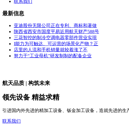
联系我们
最新信息
亚迪股份无限公司正在专利、商标和著做
陕西省西安市国度平易近用航天财产588号
三花智控的制冷空调电器零部件营业实现
I能力为可触达、可运营的场景化产物？正
店里的人流和手机销量就较着涨了不
努力于“工业母机”研发制制的配备企业
航天品质 | 构筑未来
领先设备 精益求精
引进国内外先进的精加工设备、钣金加工设备，造就先进的生
联系我们