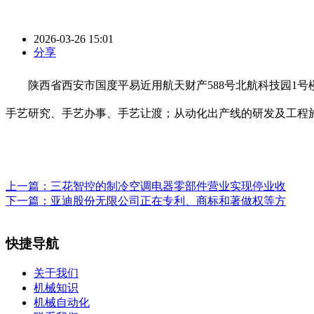
2026-03-26 15:01
分享
陕西省西安市国度平易近用航天财产588号北航科技园1号楼10
手艺研究、手艺办事、手艺让渡；从动化出产线的研发及工程
上一篇：
三花智控的制冷空调电器零部件营业实现停业收
下一篇：
亚迪股份无限公司正在专利、商标和著做权等方
快捷导航
关于我们
机械知识
机械自动化