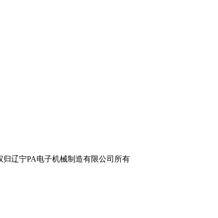
辽宁PA电子机械制造有限公司所有